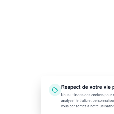
Rennes
Rouen
Bordeaux
Lyon
Paris
Toulouse
Marseille
Dijon
Strasbourg
Nantes
Rennes
Respect de votre vie 
Rouen
Bordeaux
Nous utilisons des cookies pour 
Lyon
analyser le trafic et personnalise
vous consentez à notre utilisati