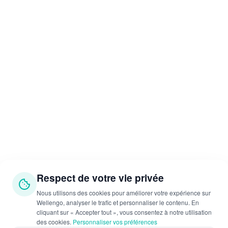
Rennes
Rennes
Rouen
Rouen
Bordeaux
Bordeaux
Lyon
Lyon
Paris
Toulouse
Marseille
Dijon
Strasbourg
Nantes
Rennes
Respect de votre vie privée
Rouen
Bordeaux
Nous utilisons des cookies pour améliorer votre expérience sur
Lyon
Wellengo, analyser le trafic et personnaliser le contenu. En
cliquant sur « Accepter tout », vous consentez à notre utilisation
des cookies.
Personnaliser vos préférences