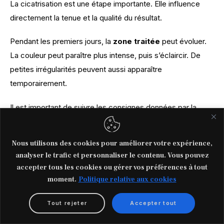
La cicatrisation est une étape importante. Elle influence 
directement la tenue et la qualité du résultat.
Pendant les premiers jours, la 
zone traitée
 peut évoluer. 
La couleur peut paraître plus intense, puis s’éclaircir. De 
petites irrégularités peuvent aussi apparaître 
temporairement.
Il est important de suivre les consignes données par la 
praticienne. Dans certains cas, la praticienne 
applique 
une crème
 adaptée ou recommande un soin spécifique 
Nous utilisons des cookies pour améliorer votre expérience,
pour protéger la zone traitée pendant les premiers jours.
analyser le trafic et personnaliser le contenu. Vous pouvez
accepter tous les cookies ou gérer vos préférences à tout
moment.
Politique relative aux cookies
Il faut généralement éviter :
de gratter la zone ;
Tout rejeter
Accepter tout
d’appliquer des produits agressifs ;