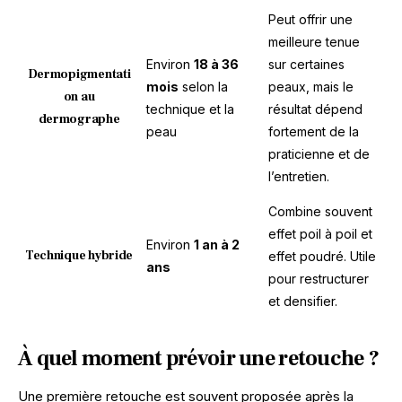
Peut offrir une
meilleure tenue
Environ
18 à 36
sur certaines
Dermopigmentati
mois
selon la
peaux, mais le
on au
technique et la
résultat dépend
dermographe
peau
fortement de la
praticienne et de
l’entretien.
Combine souvent
effet poil à poil et
Environ
1 an à 2
Technique hybride
effet poudré. Utile
ans
pour restructurer
et densifier.
À quel moment prévoir une retouche ?
Une première retouche est souvent proposée après la 