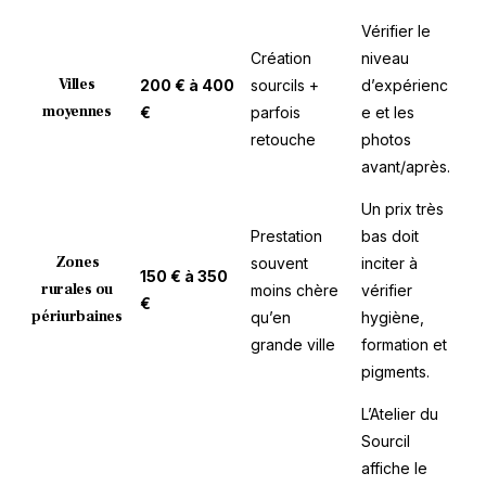
Vérifier le
Création
niveau
Villes
200 € à 400
sourcils +
d’expérienc
moyennes
€
parfois
e et les
retouche
photos
avant/après.
Un prix très
Prestation
bas doit
Zones
souvent
inciter à
150 € à 350
rurales ou
moins chère
vérifier
€
périurbaines
qu’en
hygiène,
grande ville
formation et
pigments.
L’Atelier du
Sourcil
affiche le