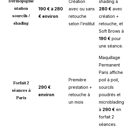
Dermopigme
Création
shading à
ntation
190 € à 280
avec ou sans
280 €
avec
sourcils /
€ environ
retouche
création +
shading
selon l’institut
retouche, et
Soft Brows à
190 €
pour
une séance.
Maquillage
Permanent
Paris affiche
Première
poil à poil,
Forfait 2
290 €
prestation +
sourcils
séances à
environ
retouche à
poudrés et
Paris
un mois
microblading
à
290 €
en
forfait 2
séances.