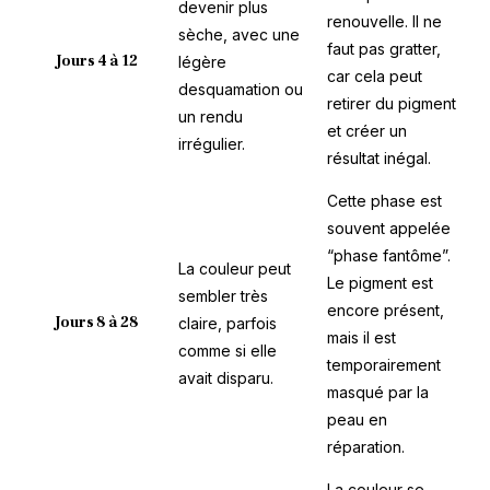
devenir plus
renouvelle. Il ne
sèche, avec une
faut pas gratter,
Jours 4 à 12
légère
car cela peut
desquamation ou
retirer du pigment
un rendu
et créer un
irrégulier.
résultat inégal.
Cette phase est
souvent appelée
“phase fantôme”.
La couleur peut
Le pigment est
sembler très
encore présent,
Jours 8 à 28
claire, parfois
mais il est
comme si elle
temporairement
avait disparu.
masqué par la
peau en
réparation.
La couleur se