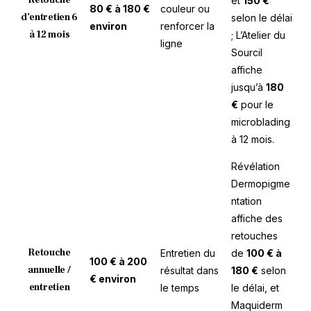
et
150 €
80 € à 180 €
couleur ou
d’entretien 6
selon le délai
environ
renforcer la
à 12 mois
; L’Atelier du
ligne
Sourcil
affiche
jusqu’à
180
€
pour le
microblading
à 12 mois.
Révélation
Dermopigme
ntation
affiche des
retouches
Retouche
Entretien du
de
100 € à
100 € à 200
annuelle /
résultat dans
180 €
selon
€ environ
entretien
le temps
le délai, et
Maquiderm