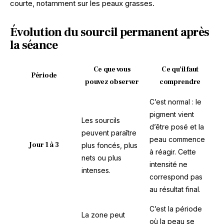
courte, notamment sur les peaux grasses.
Évolution du sourcil permanent après
la séance
Ce que vous
Ce qu’il faut
Période
pouvez observer
comprendre
C’est normal : le
pigment vient
Les sourcils
d’être posé et la
peuvent paraître
peau commence
Jour 1 à 3
plus foncés, plus
à réagir. Cette
nets ou plus
intensité ne
intenses.
correspond pas
au résultat final.
C’est la période
La zone peut
où la peau se