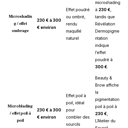
microshading
Effet poudré
à
230 €
,
Microshadin
ou ombré,
tandis que
230 € à 300
g / effet
rendu
Révélation
€ environ
ombrage
maquillé
Dermopigme
naturel
ntation
indique
l’effet
poudré à
300 €
.
Beauty &
Brow affiche
la
Effet poil à
pigmentation
poil, idéal
Microblading
poil à poil à
230 € à 300
pour
/ effet poil à
230 €
,
€ environ
combler des
poil
L’Atelier du
sourcils
Sourcil